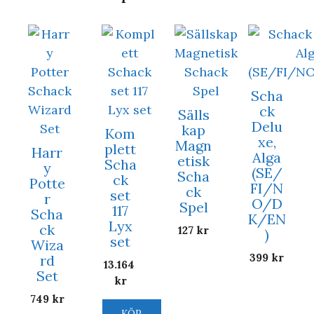
Scha
ck
Sälls
Delu
kap
Kom
xe,
Magn
plett
Harr
Alga
etisk
Scha
y
(SE/
Scha
ck
Potte
FI/N
ck
set
r
O/D
Spel
117
Scha
K/EN
Lyx
ck
127
kr
)
set
Wiza
399
kr
rd
13.164
Set
kr
749
kr
KÖP