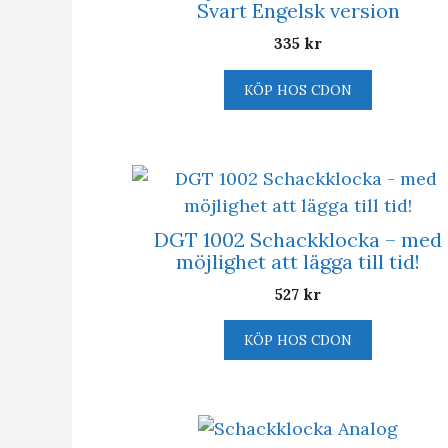
Svart Engelsk version
335
kr
KÖP HOS CDON
DGT 1002 Schackklocka – med
möjlighet att lägga till tid!
527
kr
KÖP HOS CDON