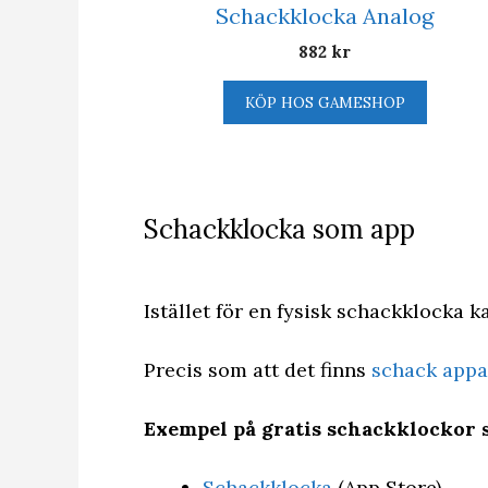
Schackklocka Analog
882
kr
KÖP HOS GAMESHOP
Schackklocka som app
Istället för en fysisk schackklocka 
Precis som att det finns
schack appar
Exempel på gratis schackklockor 
Schackklocka
(App Store)