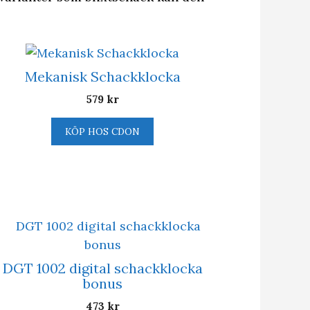
Mekanisk Schackklocka
579
kr
KÖP HOS CDON
DGT 1002 digital schackklocka
bonus
473
kr