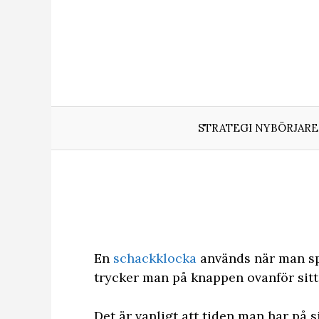
Hoppa
till
innehåll
STRATEGI NYBÖRJARE
En
schackklocka
används när man spe
trycker man på knappen ovanför sitt 
Det är vanligt att tiden man har på 