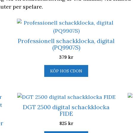
uter per spelare.
Professionell schackklocka, digital
(PQ9907S)
379
kr
KÖP HOS CDON
DGT 2500 digital schackklocka
FIDE
er
825
kr