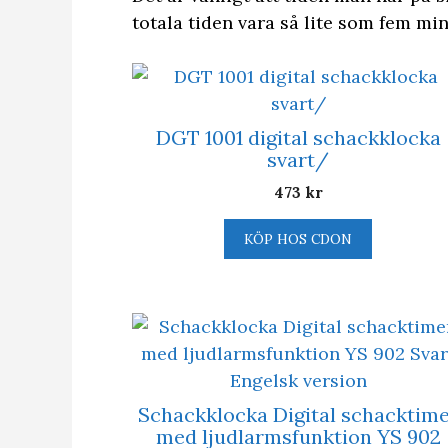
totala tiden vara så lite som fem min
DGT 1001 digital schackklocka
svart/
473
kr
KÖP HOS CDON
Schackklocka Digital schacktim
med ljudlarmsfunktion YS 902