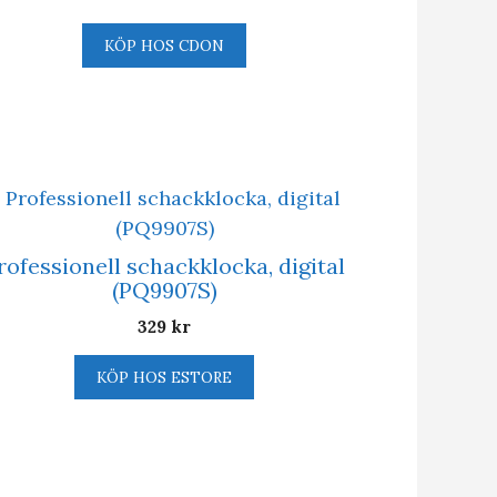
KÖP HOS CDON
rofessionell schackklocka, digital
(PQ9907S)
329
kr
KÖP HOS ESTORE