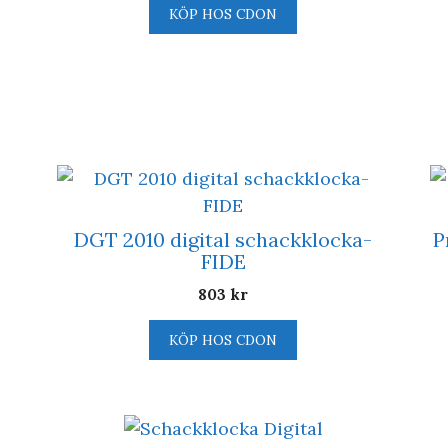
KÖP HOS CDON
DGT 2010 digital schackklocka-
P
FIDE
803
kr
KÖP HOS CDON