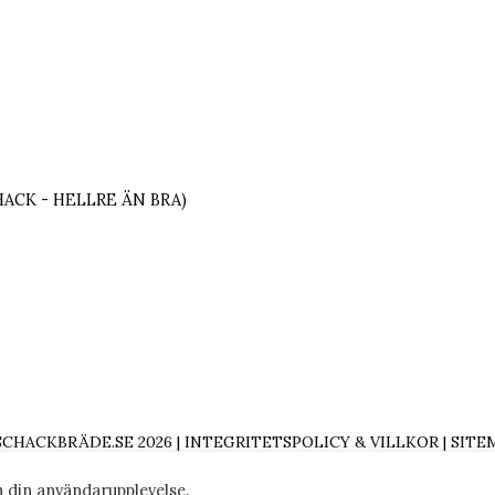
HACK - HELLRE ÄN BRA)
SCHACKBRÄDE.SE 2026 |
INTEGRITETSPOLICY & VILLKOR
|
SITE
S OCH DRIVS AV EDCLICK AB (ORG-NR: 559022-4076) |
INFO@S
h din användarupplevelse.