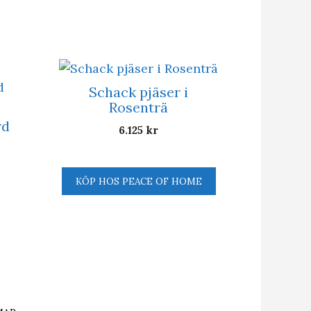
Schack pjäser i
Rosenträ
rd
6.125
kr
KÖP HOS PEACE OF HOME