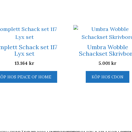
mplett Schack set 117
Umbra Wobble
Lyx set
Schackset Skrivbo
13.164
kr
5.001
kr
KÖP HOS PEACE OF HOME
KÖP HOS CDON