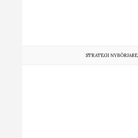
Hoppa
till
innehåll
STRATEGI NYBÖRJARE