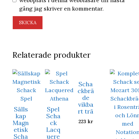
webbplats i denna webbläsare till nästa
gång jag skriver en kommentar.
Relaterade produkter
Scha
ckbrä
de
vikba
Sälls
Spel
rt trä
kap
Scha
223
kr
Magn
ck
etisk
Lacq
Scha
uere