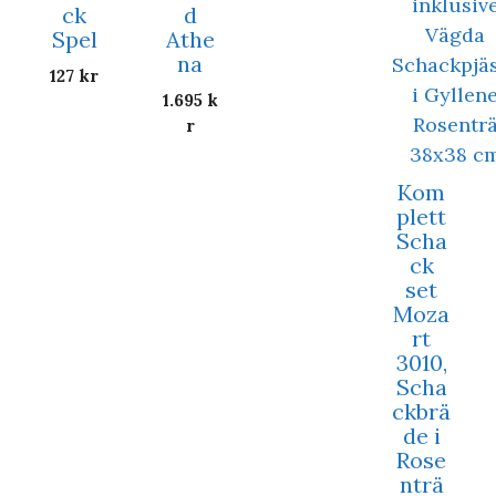
ck
d
Spel
Athe
na
127
kr
1.695
k
r
Kom
plett
Scha
ck
set
Moza
rt
3010,
Scha
ckbrä
de i
Rose
nträ