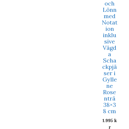
och
Lönn
med
Notat
ion
inklu
sive
Vägd
a
Scha
ckpjä
ser i
Gylle
ne
Rose
nträ
38×3
8 cm
1.995
k
r