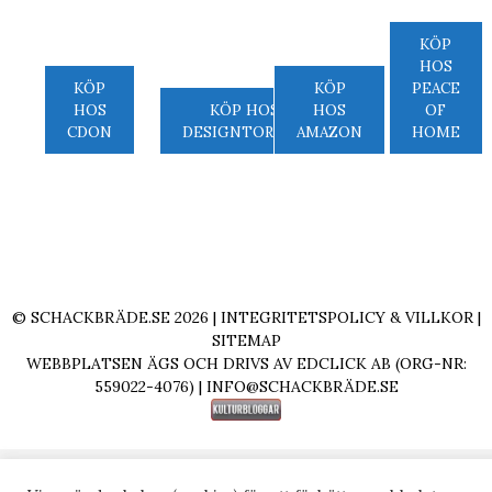
KÖP
HOS
KÖP
KÖP
PEACE
HOS
KÖP HOS
HOS
OF
CDON
DESIGNTORGET
AMAZON
HOME
© SCHACKBRÄDE.SE 2026 |
INTEGRITETSPOLICY & VILLKOR
|
SITEMAP
WEBBPLATSEN ÄGS OCH DRIVS AV EDCLICK AB (ORG-NR:
559022-4076) |
INFO@SCHACKBRÄDE.SE