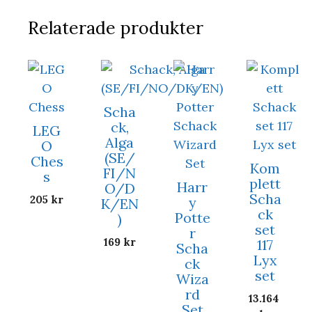
Relaterade produkter
Scha
ck,
LEG
Alga
O
(SE/
Ches
Kom
FI/N
s
plett
Harr
O/D
Scha
205
kr
y
K/EN
ck
Potte
)
set
r
169
kr
117
Scha
Lyx
ck
set
Wiza
rd
13.164
Set