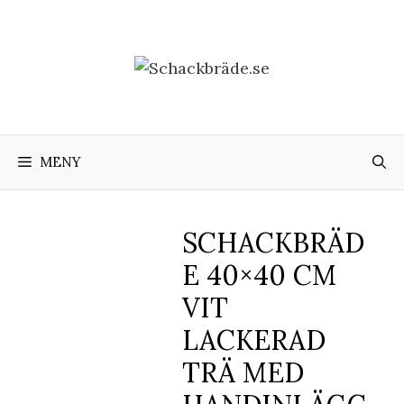
Hoppa
till
innehåll
MENY
SCHACKBRÄD
E 40×40 CM
VIT
LACKERAD
TRÄ MED