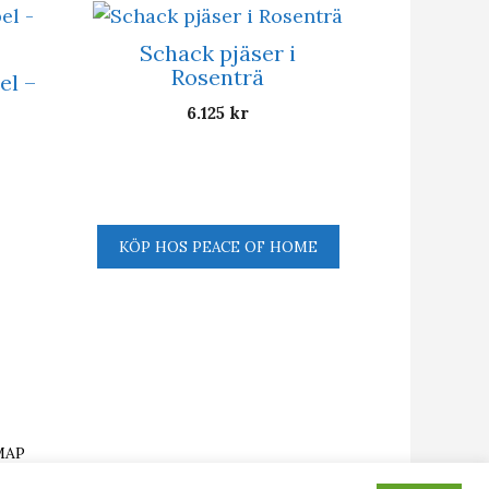
Schack pjäser i
Rosenträ
el –
6.125
kr
KÖP HOS PEACE OF HOME
MAP
CHACKBRÄDE.SE