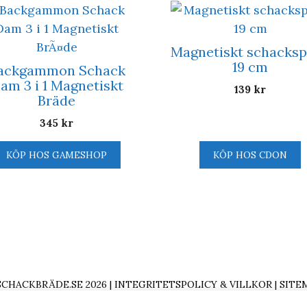
Magnetiskt schacksp
19 cm
ackgammon Schack
am 3 i 1 Magnetiskt
139
kr
Bräde
345
kr
KÖP HOS GAMESHOP
KÖP HOS CDON
SCHACKBRÄDE.SE 2026 |
INTEGRITETSPOLICY & VILLKOR
|
SITE
S OCH DRIVS AV EDCLICK AB (ORG-NR: 559022-4076) |
INFO@S