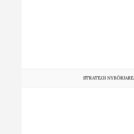
Hoppa
till
innehåll
STRATEGI NYBÖRJARE