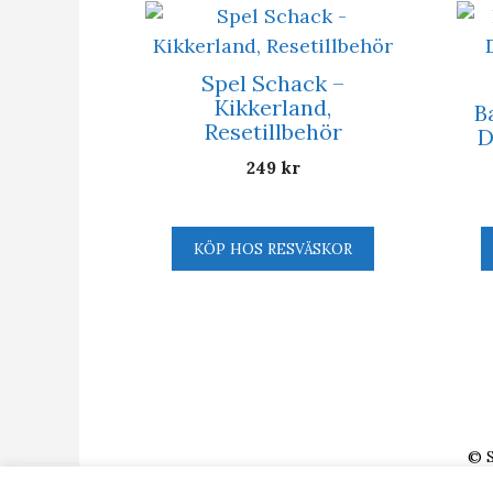
Spel Schack –
Kikkerland,
B
Resetillbehör
D
249
kr
KÖP HOS RESVÄSKOR
© 
WEBBPLATSEN ÄG